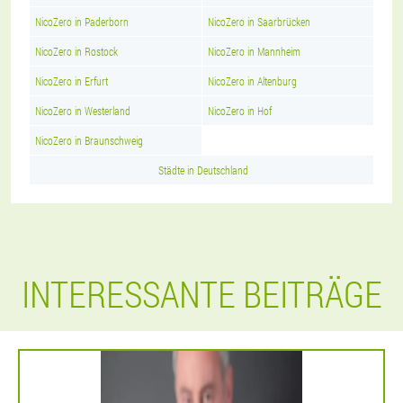
NicoZero in Paderborn
NicoZero in Saarbrücken
NicoZero in Rostock
NicoZero in Mannheim
NicoZero in Erfurt
NicoZero in Altenburg
NicoZero in Westerland
NicoZero in Hof
NicoZero in Braunschweig
Städte in Deutschland
INTERESSANTE BEITRÄGE