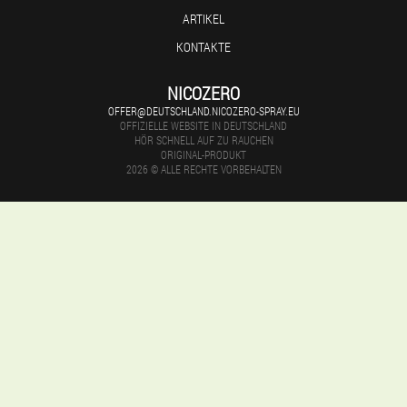
ARTIKEL
KONTAKTE
NICOZERO
OFFER@DEUTSCHLAND.NICOZERO-SPRAY.EU
OFFIZIELLE WEBSITE IN DEUTSCHLAND
HÖR SCHNELL AUF ZU RAUCHEN
ORIGINAL-PRODUKT
2026 © ALLE RECHTE VORBEHALTEN