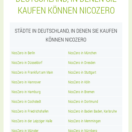
KAUFEN KÖNNEN NICOZERO
STÄDTE IN DEUTSCHLAND, IN DENEN SIE KAUFEN
KÖNNEN NICOZERO
NicoZero in Berlin
NicoZero in München
NicoZero in Düsseldorf
NicoZero in Dresden
NicoZero in Frankfurt am Main
NicoZero in Stuttgart
NicoZero in Hannover
NicoZero in Köln
NicoZero in Hamburg
NicoZero in Bremen
NicoZero in Cochstedt
NicoZero in Dortmund
NicoZero in Friedrichshafen
NicoZero in Baden Baden, Karlsruhe
NicoZero in der Leipziger Halle
NicoZero in Memmingen
NicoZero in Münster
NicoZero in Nürnberg