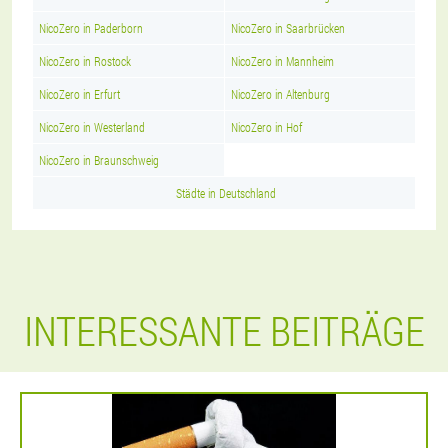
NicoZero in Paderborn
NicoZero in Saarbrücken
NicoZero in Rostock
NicoZero in Mannheim
NicoZero in Erfurt
NicoZero in Altenburg
NicoZero in Westerland
NicoZero in Hof
NicoZero in Braunschweig
Städte in Deutschland
INTERESSANTE BEITRÄGE