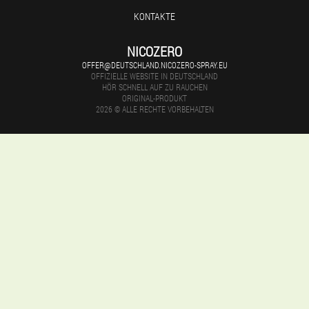
KONTAKTE
NICOZERO
OFFER@DEUTSCHLAND.NICOZERO-SPRAY.EU
OFFIZIELLE WEBSITE IN DEUTSCHLAND
HÖR SCHNELL AUF ZU RAUCHEN
ORIGINAL-PRODUKT
2026 © ALLE RECHTE VORBEHALTEN