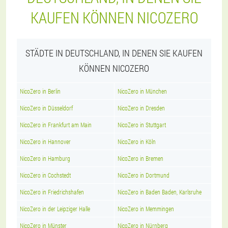
KAUFEN KÖNNEN NICOZERO
STÄDTE IN DEUTSCHLAND, IN DENEN SIE KAUFEN
KÖNNEN NICOZERO
NicoZero in Berlin
NicoZero in München
NicoZero in Düsseldorf
NicoZero in Dresden
NicoZero in Frankfurt am Main
NicoZero in Stuttgart
NicoZero in Hannover
NicoZero in Köln
NicoZero in Hamburg
NicoZero in Bremen
NicoZero in Cochstedt
NicoZero in Dortmund
NicoZero in Friedrichshafen
NicoZero in Baden Baden, Karlsruhe
NicoZero in der Leipziger Halle
NicoZero in Memmingen
NicoZero in Münster
NicoZero in Nürnberg