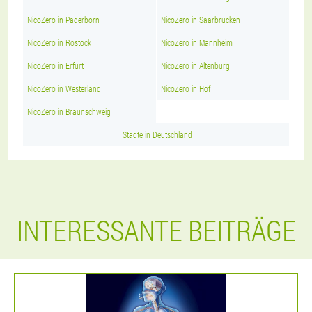
NicoZero in Paderborn
NicoZero in Saarbrücken
NicoZero in Rostock
NicoZero in Mannheim
NicoZero in Erfurt
NicoZero in Altenburg
NicoZero in Westerland
NicoZero in Hof
NicoZero in Braunschweig
Städte in Deutschland
INTERESSANTE BEITRÄGE