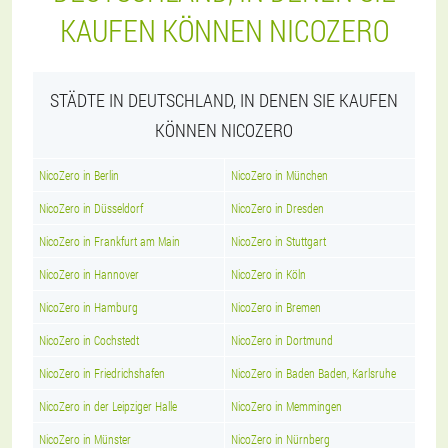
KAUFEN KÖNNEN NICOZERO
STÄDTE IN DEUTSCHLAND, IN DENEN SIE KAUFEN
KÖNNEN NICOZERO
NicoZero in Berlin
NicoZero in München
NicoZero in Düsseldorf
NicoZero in Dresden
NicoZero in Frankfurt am Main
NicoZero in Stuttgart
NicoZero in Hannover
NicoZero in Köln
NicoZero in Hamburg
NicoZero in Bremen
NicoZero in Cochstedt
NicoZero in Dortmund
NicoZero in Friedrichshafen
NicoZero in Baden Baden, Karlsruhe
NicoZero in der Leipziger Halle
NicoZero in Memmingen
NicoZero in Münster
NicoZero in Nürnberg