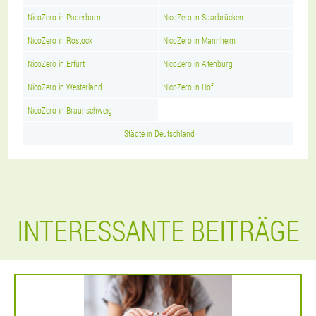
NicoZero in Paderborn
NicoZero in Saarbrücken
NicoZero in Rostock
NicoZero in Mannheim
NicoZero in Erfurt
NicoZero in Altenburg
NicoZero in Westerland
NicoZero in Hof
NicoZero in Braunschweig
Städte in Deutschland
INTERESSANTE BEITRÄGE